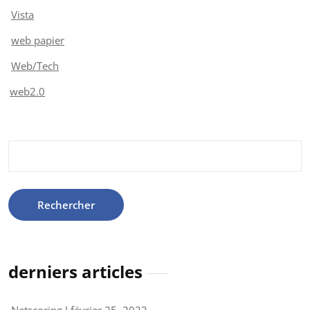
Vista
web papier
Web/Tech
web2.0
Rechercher :
derniers articles
Netscoring !
février 25, 2023