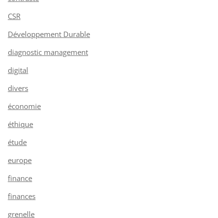
CSR
Développement Durable
diagnostic management
digital
divers
économie
éthique
étude
europe
finance
finances
grenelle