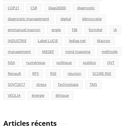
COP21
CSR
Diag26000
diagnostic
diagnostic management
digital
démocratie
emmanuel macron
engie
FBI
formitel
IA
INDUSTRIE
Label LUCIE
lediag.net
Macron
management
MEDEF
mind mapping
méthode
NSA
numérique
politique
publicis
QVT
Renault
RPS
RSE
réunion
SCORE RSE
SQVT2017
stress
Technologia
TMS
VEOLIA
énergie
éthique
Articles récents