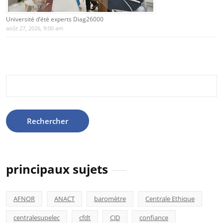
Université d’été experts Diag26000
août 27, 2026, 9:00 am
Rechercher :
principaux sujets
AFNOR
ANACT
baromètre
Centrale Ethique
centralesupelec
cfdt
CJD
confiance