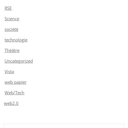
RSE
Science
société
technologie
Théâtre
Uncategorized
Vista
web papier
Web/Tech
web2.0
Rechercher :