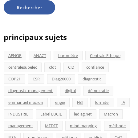
principaux sujets
AFNOR
ANACT
baromètre
Centrale Ethique
centralesupelec
cfdt
CJD
confiance
COP21
CSR
Diag26000
diagnostic
diagnostic management
digital
démocratie
emmanuel macron
engie
FBI
formitel
IA
INDUSTRIE
Label LUCIE
lediag.net
Macron
management
MEDEF
mind mapping
méthode
NSA
numérique
politique
publicis
QVT