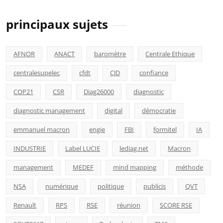
principaux sujets
AFNOR
ANACT
baromètre
Centrale Ethique
centralesupelec
cfdt
CJD
confiance
COP21
CSR
Diag26000
diagnostic
diagnostic management
digital
démocratie
emmanuel macron
engie
FBI
formitel
IA
INDUSTRIE
Label LUCIE
lediag.net
Macron
management
MEDEF
mind mapping
méthode
NSA
numérique
politique
publicis
QVT
Renault
RPS
RSE
réunion
SCORE RSE