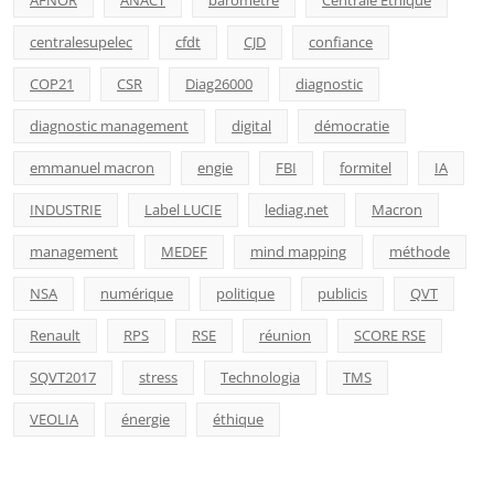
centralesupelec
cfdt
CJD
confiance
COP21
CSR
Diag26000
diagnostic
diagnostic management
digital
démocratie
emmanuel macron
engie
FBI
formitel
IA
INDUSTRIE
Label LUCIE
lediag.net
Macron
management
MEDEF
mind mapping
méthode
NSA
numérique
politique
publicis
QVT
Renault
RPS
RSE
réunion
SCORE RSE
SQVT2017
stress
Technologia
TMS
VEOLIA
énergie
éthique