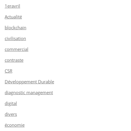
1eravril
Actualité
blockchain
civilisation
commercial
contraste
CSR
Développement Durable
diagnostic management
digital
divers
économie