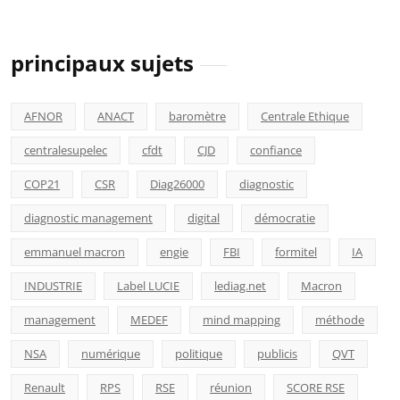
principaux sujets
AFNOR
ANACT
baromètre
Centrale Ethique
centralesupelec
cfdt
CJD
confiance
COP21
CSR
Diag26000
diagnostic
diagnostic management
digital
démocratie
emmanuel macron
engie
FBI
formitel
IA
INDUSTRIE
Label LUCIE
lediag.net
Macron
management
MEDEF
mind mapping
méthode
NSA
numérique
politique
publicis
QVT
Renault
RPS
RSE
réunion
SCORE RSE