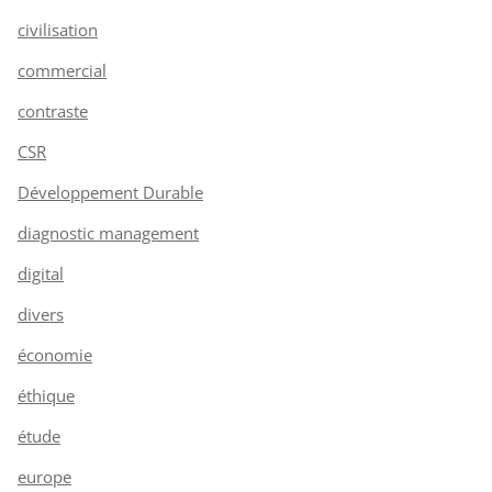
civilisation
commercial
contraste
CSR
Développement Durable
diagnostic management
digital
divers
économie
éthique
étude
europe