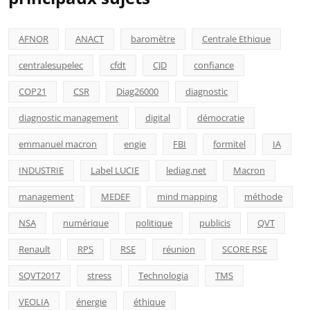
AFNOR
ANACT
baromètre
Centrale Ethique
centralesupelec
cfdt
CJD
confiance
COP21
CSR
Diag26000
diagnostic
diagnostic management
digital
démocratie
emmanuel macron
engie
FBI
formitel
IA
INDUSTRIE
Label LUCIE
lediag.net
Macron
management
MEDEF
mind mapping
méthode
NSA
numérique
politique
publicis
QVT
Renault
RPS
RSE
réunion
SCORE RSE
SQVT2017
stress
Technologia
TMS
VEOLIA
énergie
éthique