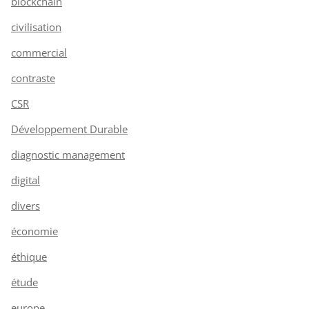
blockchain
civilisation
commercial
contraste
CSR
Développement Durable
diagnostic management
digital
divers
économie
éthique
étude
europe