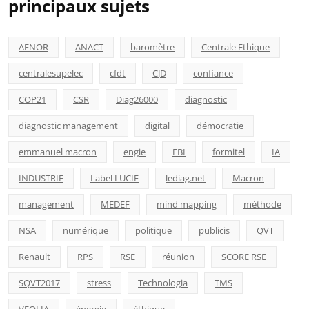
principaux sujets
AFNOR
ANACT
baromètre
Centrale Ethique
centralesupelec
cfdt
CJD
confiance
COP21
CSR
Diag26000
diagnostic
diagnostic management
digital
démocratie
emmanuel macron
engie
FBI
formitel
IA
INDUSTRIE
Label LUCIE
lediag.net
Macron
management
MEDEF
mind mapping
méthode
NSA
numérique
politique
publicis
QVT
Renault
RPS
RSE
réunion
SCORE RSE
SQVT2017
stress
Technologia
TMS
VEOLIA
énergie
éthique