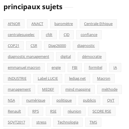
principaux sujets
AFNOR
ANACT
baromètre
Centrale Ethique
centralesupelec
cfdt
CJD
confiance
COP21
CSR
Diag26000
diagnostic
diagnostic management
digital
démocratie
emmanuel macron
engie
FBI
formitel
IA
INDUSTRIE
Label LUCIE
lediag.net
Macron
management
MEDEF
mind mapping
méthode
NSA
numérique
politique
publicis
QVT
Renault
RPS
RSE
réunion
SCORE RSE
SQVT2017
stress
Technologia
TMS