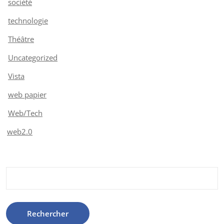
société
technologie
Théâtre
Uncategorized
Vista
web papier
Web/Tech
web2.0
Rechercher :