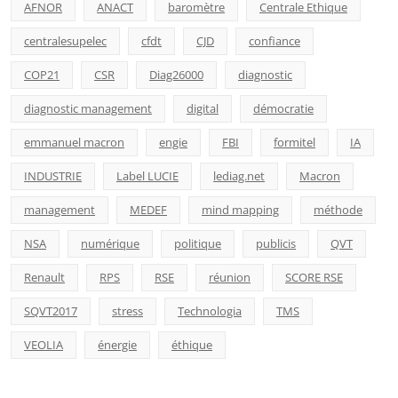
AFNOR
ANACT
baromètre
Centrale Ethique
centralesupelec
cfdt
CJD
confiance
COP21
CSR
Diag26000
diagnostic
diagnostic management
digital
démocratie
emmanuel macron
engie
FBI
formitel
IA
INDUSTRIE
Label LUCIE
lediag.net
Macron
management
MEDEF
mind mapping
méthode
NSA
numérique
politique
publicis
QVT
Renault
RPS
RSE
réunion
SCORE RSE
SQVT2017
stress
Technologia
TMS
VEOLIA
énergie
éthique