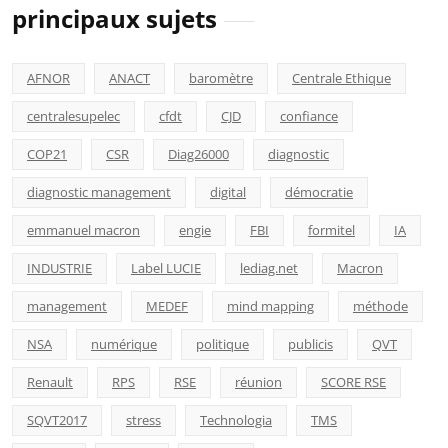
principaux sujets
AFNOR
ANACT
baromètre
Centrale Ethique
centralesupelec
cfdt
CJD
confiance
COP21
CSR
Diag26000
diagnostic
diagnostic management
digital
démocratie
emmanuel macron
engie
FBI
formitel
IA
INDUSTRIE
Label LUCIE
lediag.net
Macron
management
MEDEF
mind mapping
méthode
NSA
numérique
politique
publicis
QVT
Renault
RPS
RSE
réunion
SCORE RSE
SQVT2017
stress
Technologia
TMS