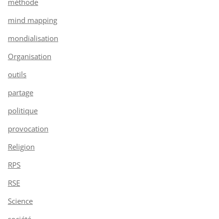
méthode
mind mapping
mondialisation
Organisation
outils
partage
politique
provocation
Religion
RPS
RSE
Science
société