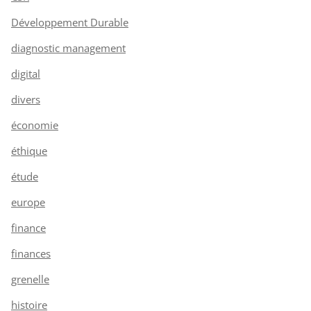
Développement Durable
diagnostic management
digital
divers
économie
éthique
étude
europe
finance
finances
grenelle
histoire