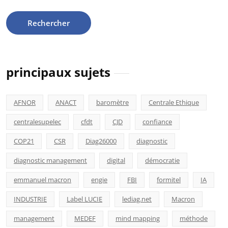
principaux sujets
AFNOR
ANACT
baromètre
Centrale Ethique
centralesupelec
cfdt
CJD
confiance
COP21
CSR
Diag26000
diagnostic
diagnostic management
digital
démocratie
emmanuel macron
engie
FBI
formitel
IA
INDUSTRIE
Label LUCIE
lediag.net
Macron
management
MEDEF
mind mapping
méthode