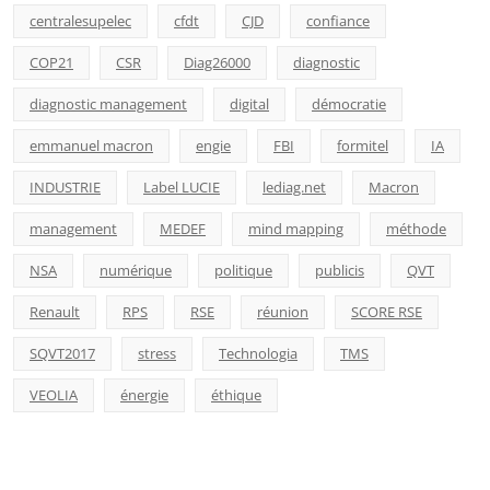
centralesupelec
cfdt
CJD
confiance
COP21
CSR
Diag26000
diagnostic
diagnostic management
digital
démocratie
emmanuel macron
engie
FBI
formitel
IA
INDUSTRIE
Label LUCIE
lediag.net
Macron
management
MEDEF
mind mapping
méthode
NSA
numérique
politique
publicis
QVT
Renault
RPS
RSE
réunion
SCORE RSE
SQVT2017
stress
Technologia
TMS
VEOLIA
énergie
éthique