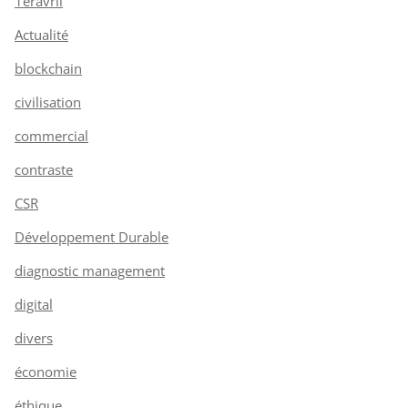
1eravril
Actualité
blockchain
civilisation
commercial
contraste
CSR
Développement Durable
diagnostic management
digital
divers
économie
éthique