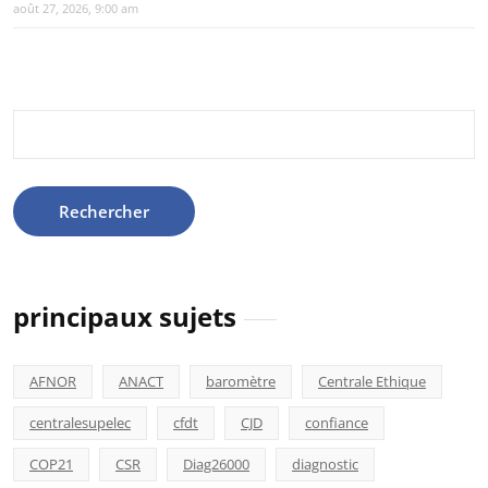
août 27, 2026, 9:00 am
Rechercher :
principaux sujets
AFNOR
ANACT
baromètre
Centrale Ethique
centralesupelec
cfdt
CJD
confiance
COP21
CSR
Diag26000
diagnostic