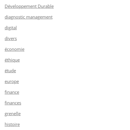
Développement Durable
diagnostic management
digital
divers
économie
éthique
étude
europe
finance
finances
grenelle
histoire