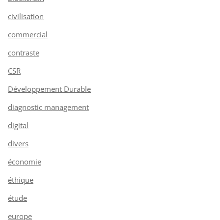
civilisation
commercial
contraste
CSR
Développement Durable
diagnostic management
digital
divers
économie
éthique
étude
europe