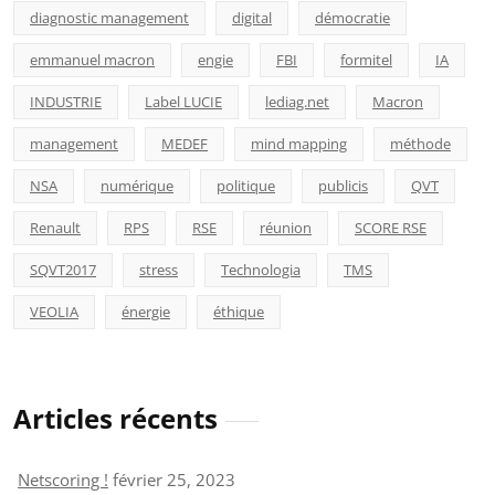
diagnostic management
digital
démocratie
emmanuel macron
engie
FBI
formitel
IA
INDUSTRIE
Label LUCIE
lediag.net
Macron
management
MEDEF
mind mapping
méthode
NSA
numérique
politique
publicis
QVT
Renault
RPS
RSE
réunion
SCORE RSE
SQVT2017
stress
Technologia
TMS
VEOLIA
énergie
éthique
Articles récents
Netscoring !
février 25, 2023