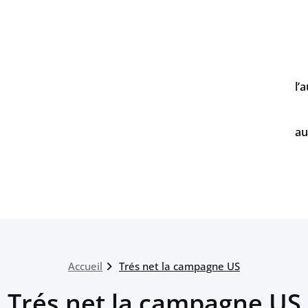
l’
au
Accueil
Trés net la campagne US
Trés net la campagne US