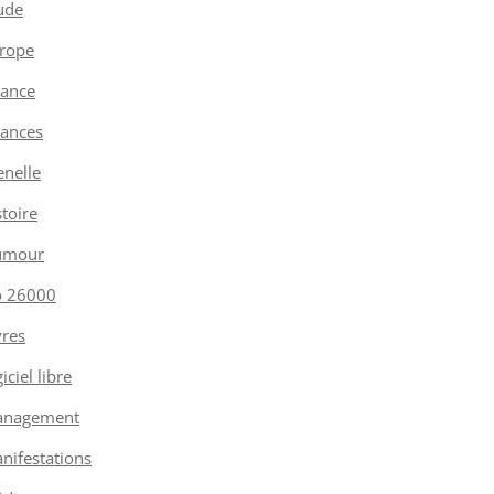
ude
rope
nance
nances
enelle
stoire
umour
o 26000
vres
iciel libre
nagement
nifestations