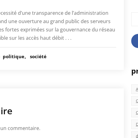
ecessité d’une transparence de l’administration
Rec
and une ouverture au grand public des serveurs
dées fortes exprimées sur la gouvernance du réseau
e sur les accès haut débit . . .
é
politique
société
p
C
ire
C
D
 un commentaire.
d