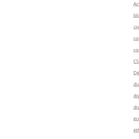
Ac
bl
ci
co
co
CS
Dé
di
dig
di
éc
ét