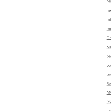
Mé
mé
mi
mo
Or
ou
pa
po
pr
Re
RP
RS
Sc