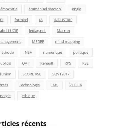
émocratie
emmanuel macron
engie
BI
formitel
IA
INDUSTRIE
abel LUCIE
lediag.net
Macron
management
MEDEF
mind mapping
méthode
NSA
numérique
politique
ublicis
QVT
Renault
RPS
RSE
éunion
SCORE RSE
SQVT2017
tress
Technologia
TMS
VEOLIA
nergie
éthique
rticles récents