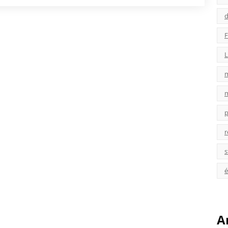
d
F
L
p
r
s
é
A