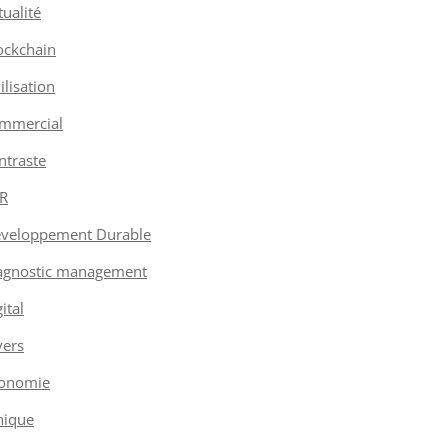
tualité
ockchain
vilisation
mmercial
ntraste
R
veloppement Durable
agnostic management
ital
vers
onomie
hique