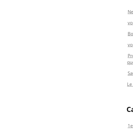
Ne
vo
Bo
vo
Pr
qu
Sa
Le
C
1e