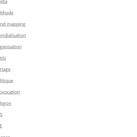
dia
thode
nd mapping
ndialisation
ganisation
tils
rtage
litique
ovocation
ligion
S
E
ience