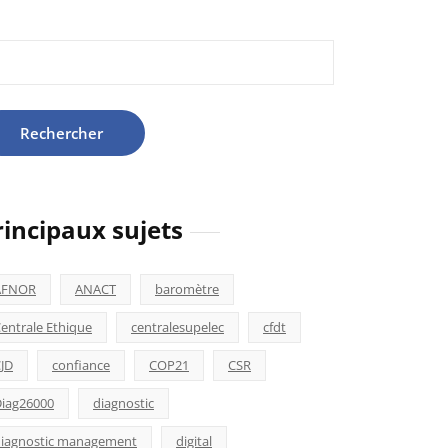
hercher :
rincipaux sujets
AFNOR
ANACT
baromètre
entrale Ethique
centralesupelec
cfdt
JD
confiance
COP21
CSR
iag26000
diagnostic
iagnostic management
digital