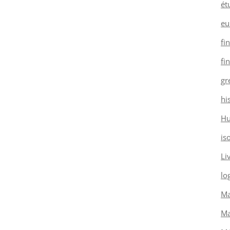
ét
eu
fi
fi
gr
hi
H
is
Li
log
Ma
Ma