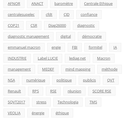
AFNOR
ANACT
baromètre
Centrale Ethique
centralesupelec
cfdt
CJD
confiance
COP21
CSR
Diag26000
diagnostic
diagnostic management
digital
démocratie
emmanuel macron
engie
FBI
formitel
IA
INDUSTRIE
Label LUCIE
lediag.net
Macron
management
MEDEF
mind mapping
méthode
NSA
numérique
politique
publicis
QVT
Renault
RPS
RSE
réunion
SCORE RSE
SQVT2017
stress
Technologia
TMS
VEOLIA
énergie
éthique