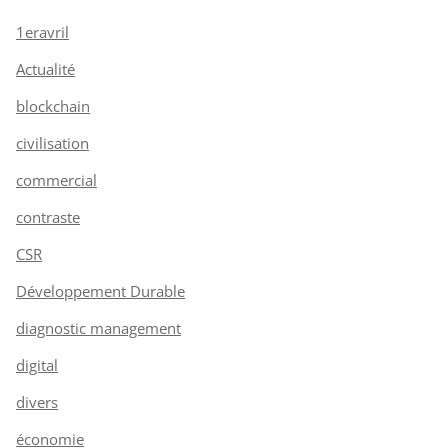
1eravril
Actualité
blockchain
civilisation
commercial
contraste
CSR
Développement Durable
diagnostic management
digital
divers
économie