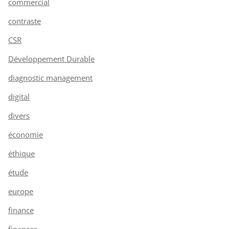
commercial
contraste
CSR
Développement Durable
diagnostic management
digital
divers
économie
éthique
étude
europe
finance
finances