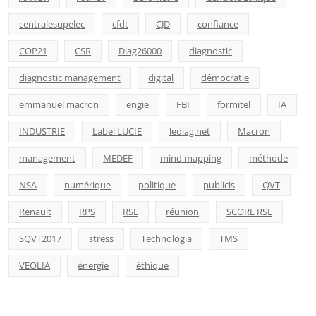
centralesupelec
cfdt
CJD
confiance
COP21
CSR
Diag26000
diagnostic
diagnostic management
digital
démocratie
emmanuel macron
engie
FBI
formitel
IA
INDUSTRIE
Label LUCIE
lediag.net
Macron
management
MEDEF
mind mapping
méthode
NSA
numérique
politique
publicis
QVT
Renault
RPS
RSE
réunion
SCORE RSE
SQVT2017
stress
Technologia
TMS
VEOLIA
énergie
éthique