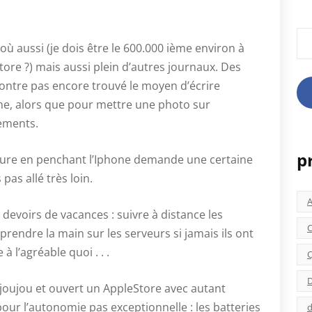
Rec
où aussi (je dois être le 600.000 ième environ à
tore ?) mais aussi plein d’autres journaux. Des
contre pas encore trouvé le moyen d’écrire
one, alors que pour mettre une photo sur
ements.
p
oiture en penchant l’Iphone demande une certaine
pas allé très loin.
devoirs de vacances : suivre à distance les
C
prendre la main sur les serveurs si jamais ils ont
à l’agréable quoi . . .
C
D
 joujou et ouvert un AppleStore avec autant
pour l’autonomie pas exceptionnelle : les batteries
d