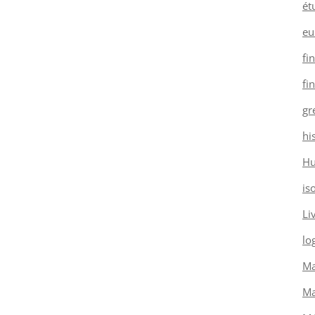
ét
eu
fi
fi
gr
hi
H
is
Li
log
Ma
Ma