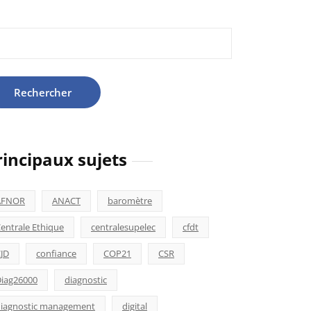
hercher :
rincipaux sujets
AFNOR
ANACT
baromètre
entrale Ethique
centralesupelec
cfdt
JD
confiance
COP21
CSR
iag26000
diagnostic
iagnostic management
digital