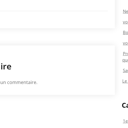
Ne
vo
Bo
vo
Pr
qu
ire
Sa
Le
 un commentaire.
C
1e