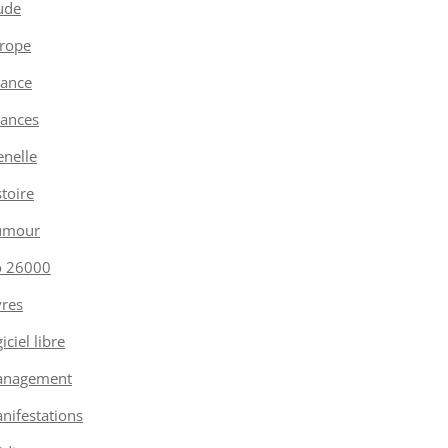
ude
rope
nance
nances
enelle
stoire
umour
o 26000
vres
iciel libre
nagement
nifestations