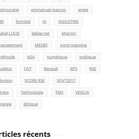
émocratie
emmanuel macron
engie
BI
formitel
IA
INDUSTRIE
abel LUCIE
lediag.net
Macron
management
MEDEF
mind mapping
méthode
NSA
numérique
politique
ublicis
QVT
Renault
RPS
RSE
éunion
SCORE RSE
SQVT2017
tress
Technologia
TMS
VEOLIA
nergie
éthique
rticles récents