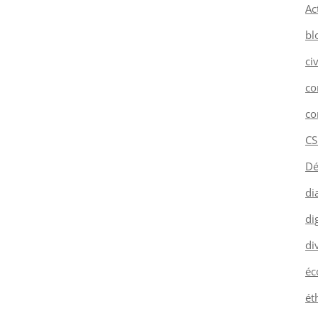
Ac
bl
ci
co
co
CS
Dé
di
dig
di
éc
ét