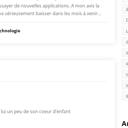
ssayer de nouvelles applications. A mon avis la
d
va sérieusement baisser dans les mois à venir…
F
chnologie
L
p
r
s
é
lui un peu de son coeur d’enfant
A