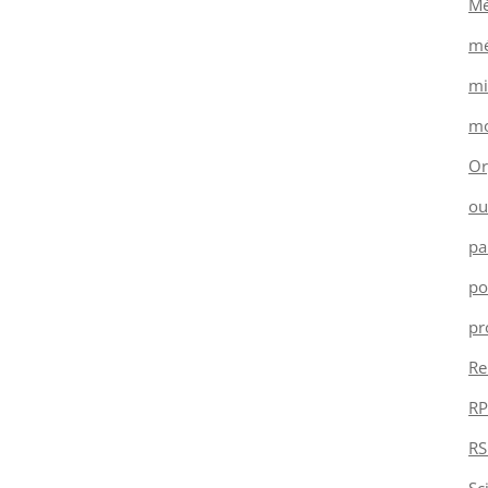
Mé
mé
mi
mo
Or
ou
pa
po
pr
Re
RP
RS
Sc