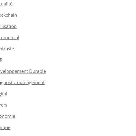
tualité
ockchain
vilisation
mmercial
ntraste
R
veloppement Durable
agnostic management
ital
vers
onomie
hique