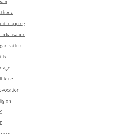
dia
thode
nd mapping
ndialisation
ganisation
tils
rtage
litique
ovocation
ligion
S
E
ience