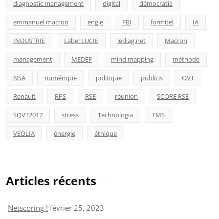
diagnostic management
digital
démocratie
emmanuel macron
engie
FBI
formitel
IA
INDUSTRIE
Label LUCIE
lediag.net
Macron
management
MEDEF
mind mapping
méthode
NSA
numérique
politique
publicis
QVT
Renault
RPS
RSE
réunion
SCORE RSE
SQVT2017
stress
Technologia
TMS
VEOLIA
énergie
éthique
Articles récents
Netscoring !
février 25, 2023