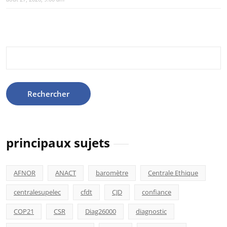
Rechercher :
principaux sujets
AFNOR
ANACT
baromètre
Centrale Ethique
centralesupelec
cfdt
CJD
confiance
COP21
CSR
Diag26000
diagnostic