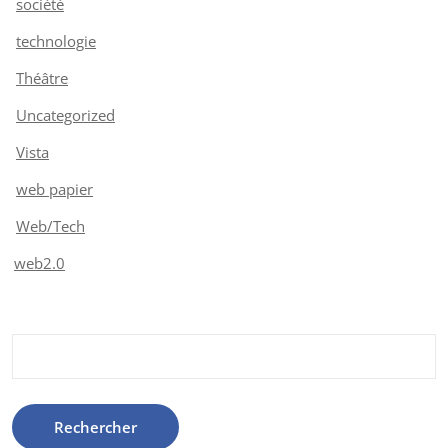
société
technologie
Théâtre
Uncategorized
Vista
web papier
Web/Tech
web2.0
Rechercher :