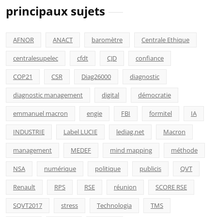
principaux sujets
AFNOR
ANACT
baromètre
Centrale Ethique
centralesupelec
cfdt
CJD
confiance
COP21
CSR
Diag26000
diagnostic
diagnostic management
digital
démocratie
emmanuel macron
engie
FBI
formitel
IA
INDUSTRIE
Label LUCIE
lediag.net
Macron
management
MEDEF
mind mapping
méthode
NSA
numérique
politique
publicis
QVT
Renault
RPS
RSE
réunion
SCORE RSE
SQVT2017
stress
Technologia
TMS