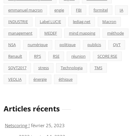
emmanuel macron
engie
FBI
formitel
IA
INDUSTRIE
Label LUCIE
lediag.net
Macron
management
MEDEF
mind mapping
méthode
NSA
numérique
politique
publicis
QVT
Renault
RPS
RSE
réunion
SCORE RSE
SQVT2017
stress
Technologia
TMS
VEOLIA
énergie
éthique
Articles récents
Netscoring !
février 25, 2023