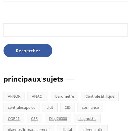
Rechercher :
principaux sujets
AFNOR
ANACT
baromètre
Centrale Ethique
centralesupelec
cfdt
CJD
confiance
COP21
CSR
Diag26000
diagnostic
diagnostic management
digital
démocratie