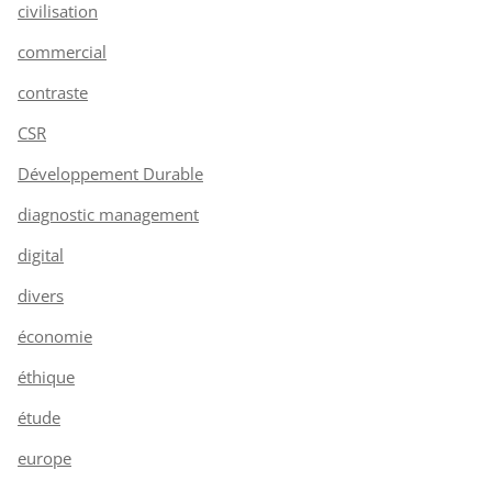
civilisation
commercial
contraste
CSR
Développement Durable
diagnostic management
digital
divers
économie
éthique
étude
europe