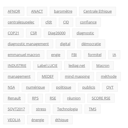
AFNOR
ANACT
baromètre
Centrale Ethique
centralesupelec
cfdt
CJD
confiance
COP21
CSR
Diag26000
diagnostic
diagnostic management
digital
démocratie
emmanuel macron
engie
FBI
formitel
IA
INDUSTRIE
Label LUCIE
lediag.net
Macron
management
MEDEF
mind mapping
méthode
NSA
numérique
politique
publicis
QVT
Renault
RPS
RSE
réunion
SCORE RSE
SQVT2017
stress
Technologia
TMS
VEOLIA
énergie
éthique