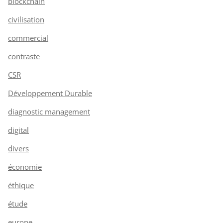
blockchain
civilisation
commercial
contraste
CSR
Développement Durable
diagnostic management
digital
divers
économie
éthique
étude
europe