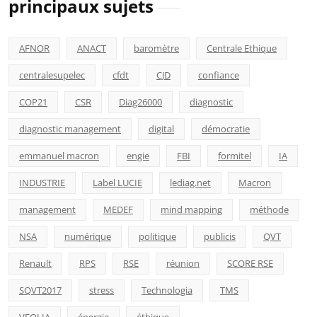
principaux sujets
AFNOR
ANACT
baromètre
Centrale Ethique
centralesupelec
cfdt
CJD
confiance
COP21
CSR
Diag26000
diagnostic
diagnostic management
digital
démocratie
emmanuel macron
engie
FBI
formitel
IA
INDUSTRIE
Label LUCIE
lediag.net
Macron
management
MEDEF
mind mapping
méthode
NSA
numérique
politique
publicis
QVT
Renault
RPS
RSE
réunion
SCORE RSE
SQVT2017
stress
Technologia
TMS
VEOLIA
énergie
éthique