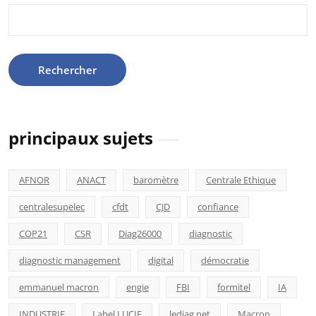
Rechercher :
principaux sujets
AFNOR
ANACT
baromètre
Centrale Ethique
centralesupelec
cfdt
CJD
confiance
COP21
CSR
Diag26000
diagnostic
diagnostic management
digital
démocratie
emmanuel macron
engie
FBI
formitel
IA
INDUSTRIE
Label LUCIE
lediag.net
Macron