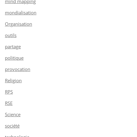
mind mapping
mondialisation
Organisation
outils
partage
politique
provocation
Religion
RPS
RSE
Science
société
technologie