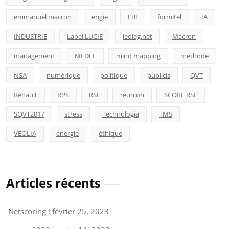
emmanuel macron
engie
FBI
formitel
IA
INDUSTRIE
Label LUCIE
lediag.net
Macron
management
MEDEF
mind mapping
méthode
NSA
numérique
politique
publicis
QVT
Renault
RPS
RSE
réunion
SCORE RSE
SQVT2017
stress
Technologia
TMS
VEOLIA
énergie
éthique
Articles récents
Netscoring !
février 25, 2023