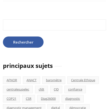
Rechercher :
principaux sujets
AFNOR
ANACT
baromètre
Centrale Ethique
centralesupelec
cfdt
CJD
confiance
COP21
CSR
Diag26000
diagnostic
diagnostic management
digital
démocratie