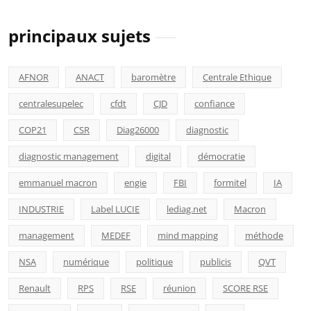
principaux sujets
AFNOR
ANACT
baromètre
Centrale Ethique
centralesupelec
cfdt
CJD
confiance
COP21
CSR
Diag26000
diagnostic
diagnostic management
digital
démocratie
emmanuel macron
engie
FBI
formitel
IA
INDUSTRIE
Label LUCIE
lediag.net
Macron
management
MEDEF
mind mapping
méthode
NSA
numérique
politique
publicis
QVT
Renault
RPS
RSE
réunion
SCORE RSE