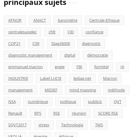
principaux sujets
AFNOR
ANACT
baromètre
Centrale Ethique
centralesupelec
cfdt
CJD
confiance
COP21
CSR
Diag26000
diagnostic
diagnostic management
digital
démocratie
emmanuel macron
engie
FBI
formitel
IA
INDUSTRIE
Label LUCIE
lediag.net
Macron
management
MEDEF
mind mapping
méthode
NSA
numérique
politique
publicis
QVT
Renault
RPS
RSE
réunion
SCORE RSE
SQVT2017
stress
Technologia
TMS
VEOLIA
énergie
éthique