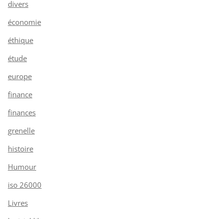
divers
économie
éthique
étude
europe
finance
finances
grenelle
histoire
Humour
iso 26000
Livres