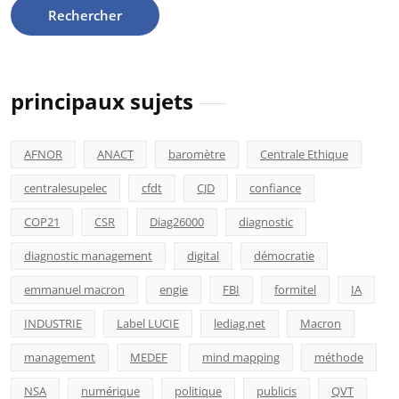
principaux sujets
AFNOR
ANACT
baromètre
Centrale Ethique
centralesupelec
cfdt
CJD
confiance
COP21
CSR
Diag26000
diagnostic
diagnostic management
digital
démocratie
emmanuel macron
engie
FBI
formitel
IA
INDUSTRIE
Label LUCIE
lediag.net
Macron
management
MEDEF
mind mapping
méthode
NSA
numérique
politique
publicis
QVT