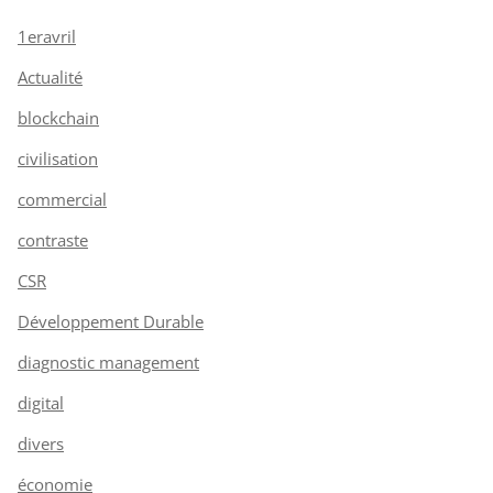
1eravril
Actualité
blockchain
civilisation
commercial
contraste
CSR
Développement Durable
diagnostic management
digital
divers
économie