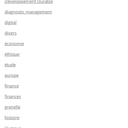
Développement Durable
diagnostic management
digital
divers
économie
éthique
étude
europe
finance
finances
grenelle
histoire