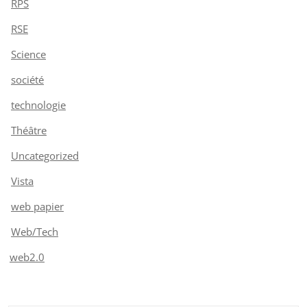
RPS
RSE
Science
société
technologie
Théâtre
Uncategorized
Vista
web papier
Web/Tech
web2.0