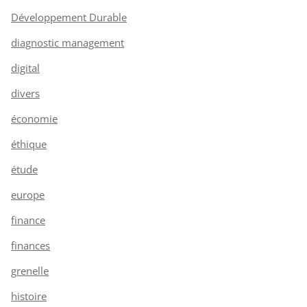
Développement Durable
diagnostic management
digital
divers
économie
éthique
étude
europe
finance
finances
grenelle
histoire