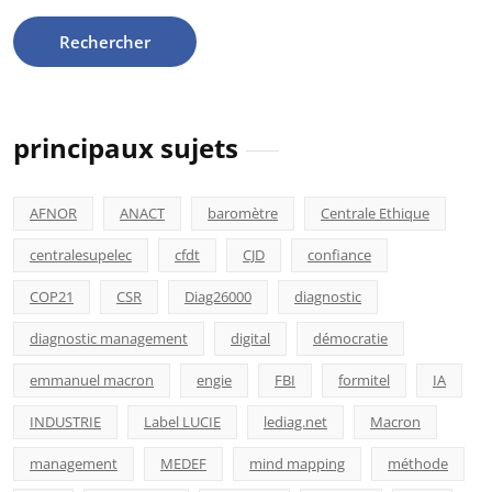
principaux sujets
AFNOR
ANACT
baromètre
Centrale Ethique
centralesupelec
cfdt
CJD
confiance
COP21
CSR
Diag26000
diagnostic
diagnostic management
digital
démocratie
emmanuel macron
engie
FBI
formitel
IA
INDUSTRIE
Label LUCIE
lediag.net
Macron
management
MEDEF
mind mapping
méthode