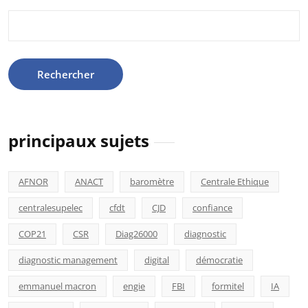
Rechercher :
principaux sujets
AFNOR
ANACT
baromètre
Centrale Ethique
centralesupelec
cfdt
CJD
confiance
COP21
CSR
Diag26000
diagnostic
diagnostic management
digital
démocratie
emmanuel macron
engie
FBI
formitel
IA