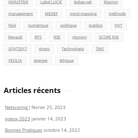
INDUSTRIE
Label LUCIE
lediag.net
Macron
management
MEDEF
mind mapping
méthode
NSA
numérique
politique
publicis
QVT
Renault
RPS
RSE
réunion
SCORE RSE
SQVT2017
stress
Technologia
TMS
VEOLIA
énergie
éthique
Articles récents
Netscoring !
février 25, 2023
voeux 2023
janvier 14, 2023
Bonnes Pratiques
octobre 14, 2022