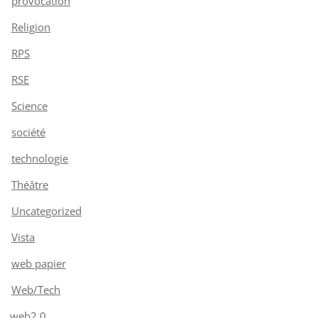
provocation
Religion
RPS
RSE
Science
société
technologie
Théâtre
Uncategorized
Vista
web papier
Web/Tech
web2.0