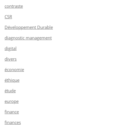
contraste
CSR
Développement Durable
diagnostic management
digital
divers
économie
éthique
étude
europe
finance
finances