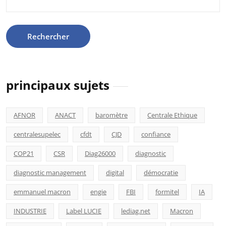
principaux sujets
AFNOR
ANACT
baromètre
Centrale Ethique
centralesupelec
cfdt
CJD
confiance
COP21
CSR
Diag26000
diagnostic
diagnostic management
digital
démocratie
emmanuel macron
engie
FBI
formitel
IA
INDUSTRIE
Label LUCIE
lediag.net
Macron