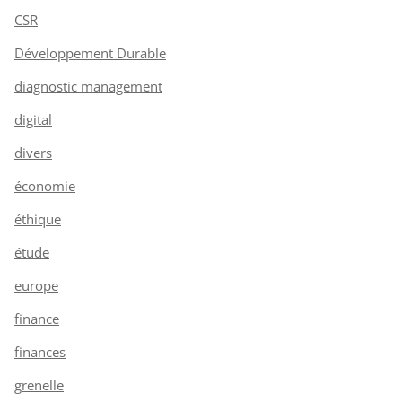
CSR
Développement Durable
diagnostic management
digital
divers
économie
éthique
étude
europe
finance
finances
grenelle