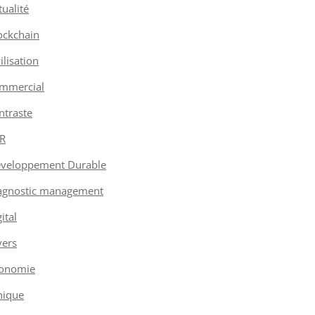
tualité
ockchain
vilisation
mmercial
ntraste
R
veloppement Durable
agnostic management
ital
vers
onomie
hique