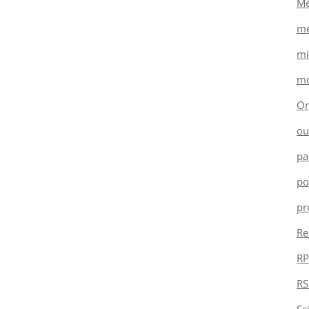
Mé
mé
mi
mo
Or
ou
pa
po
pr
Re
RP
RS
Sc