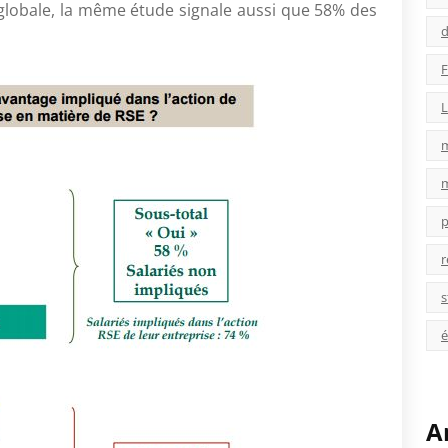
globale, la même étude signale aussi que 58% des
d
F
L
p
r
s
é
A