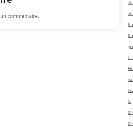
ét
eu
 un commentaire.
fi
fi
gr
hi
H
is
Li
log
Ma
Ma