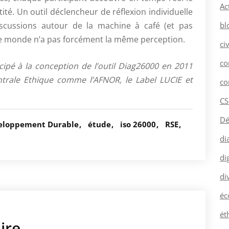
Ac
tité. Un outil déclencheur de réflexion individuelle
bl
scussions autour de la machine à café (et pas
le monde n’a pas forcément la même perception.
ci
co
ipé à la conception de l’outil Diag26000 en 2011
ntrale Ethique comme l’AFNOR, le Label LUCIE et
co
CS
Dé
eloppement Durable
étude
iso 26000
RSE
di
dig
di
éc
ét
ire