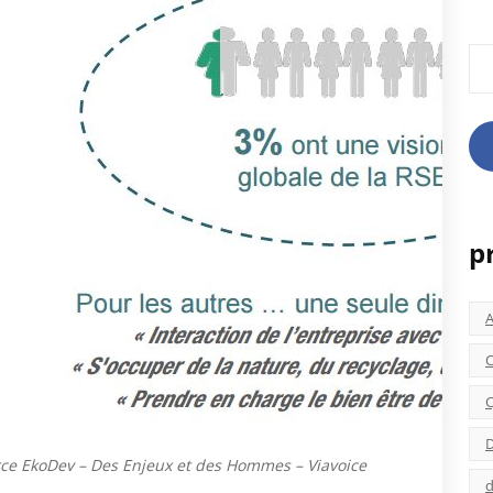
Rec
p
C
C
D
ce EkoDev – Des Enjeux et des Hommes – Viavoice
d