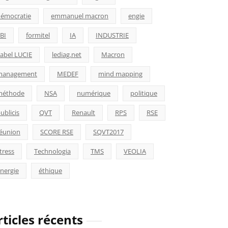
émocratie
emmanuel macron
engie
BI
formitel
IA
INDUSTRIE
abel LUCIE
lediag.net
Macron
management
MEDEF
mind mapping
méthode
NSA
numérique
politique
ublicis
QVT
Renault
RPS
RSE
éunion
SCORE RSE
SQVT2017
tress
Technologia
TMS
VEOLIA
nergie
éthique
rticles récents