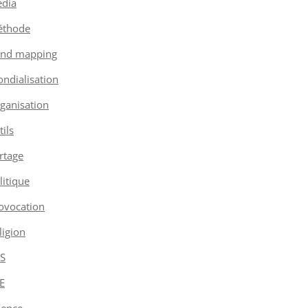
dia
thode
nd mapping
ndialisation
ganisation
tils
rtage
litique
ovocation
ligion
S
E
ience