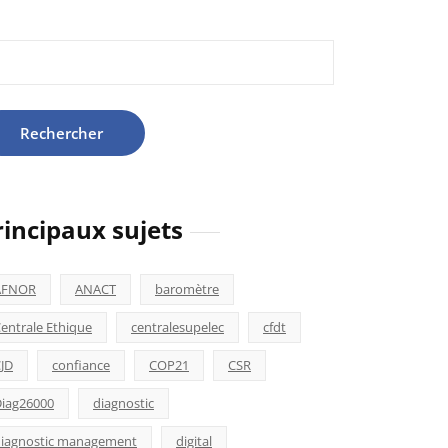
hercher :
rincipaux sujets
AFNOR
ANACT
baromètre
entrale Ethique
centralesupelec
cfdt
JD
confiance
COP21
CSR
iag26000
diagnostic
iagnostic management
digital