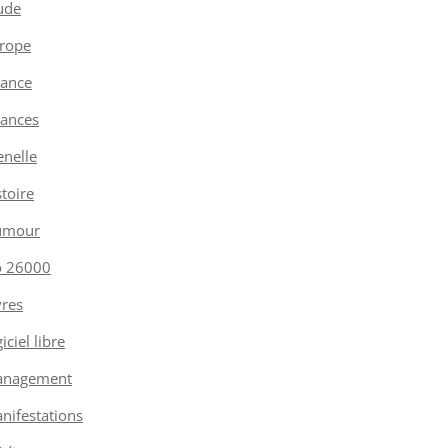
ude
rope
nance
nances
enelle
stoire
umour
o 26000
vres
iciel libre
nagement
nifestations