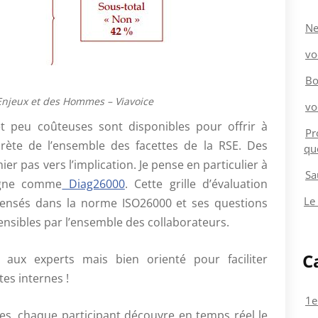
Ne
vo
Bo
Enjeux et des Hommes – Viavoice
vo
t peu coûteuses sont disponibles pour offrir à
Pr
rète de l’ensemble des facettes de la RSE. Des
qu
er pas vers l’implication. Je pense en particulier à
Sa
ligne comme
Diag26000
. Cette grille d’évaluation
Le
censés dans la norme ISO26000 et ses questions
nsibles par l’ensemble des collaborateurs.
C
é aux experts mais bien orienté pour faciliter
tes internes !
1e
ses, chaque participant découvre en temps réel le