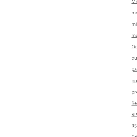
Mé
mé
mi
mo
Or
ou
pa
po
pr
Re
RP
RS
Sc