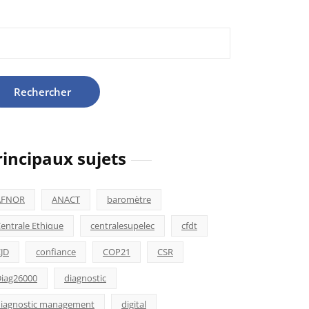
hercher :
rincipaux sujets
AFNOR
ANACT
baromètre
entrale Ethique
centralesupelec
cfdt
JD
confiance
COP21
CSR
iag26000
diagnostic
iagnostic management
digital