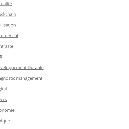
tualité
ockchain
vilisation
mmercial
ntraste
R
veloppement Durable
agnostic management
ital
vers
onomie
hique