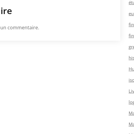
ét
ire
eu
fi
 un commentaire.
fi
gr
hi
H
is
Li
log
Ma
Ma