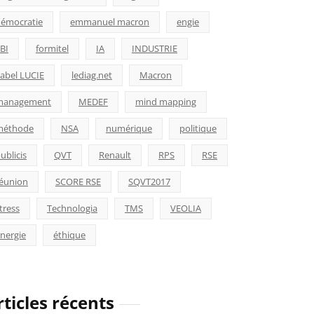
émocratie
emmanuel macron
engie
BI
formitel
IA
INDUSTRIE
abel LUCIE
lediag.net
Macron
management
MEDEF
mind mapping
méthode
NSA
numérique
politique
ublicis
QVT
Renault
RPS
RSE
éunion
SCORE RSE
SQVT2017
tress
Technologia
TMS
VEOLIA
nergie
éthique
rticles récents