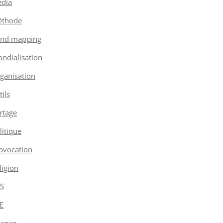
dia
thode
nd mapping
ndialisation
ganisation
tils
rtage
litique
ovocation
ligion
S
E
ience