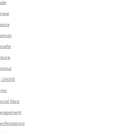
ude
rope
nance
nances
enelle
stoire
umour
o 26000
vres
iciel libre
nagement
nifestations