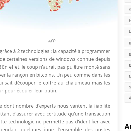
d
F
L
AFP
 grâce à 2 technologies : la capacité à programmer
e de certaines versions de windows connue depuis
p
! En effet, le coup n’aurait pas pu être monté sans
yer la rançon en bitcoins. Un peu comme dans les
r
qui sait découper le coffre au chalumeau mais les
s
ur pour écouler leur butin.
é
e dont nombre d’experts nous vantent la fiabilité
ttant d’assurer avec certitude qu’une transaction
ette technologie ne permette pas d’identifier avec
A
er pendant quelques jours l’ensemble des postes