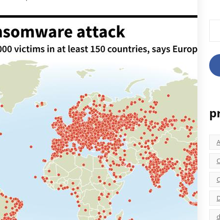
Rec
p
C
C
D
d