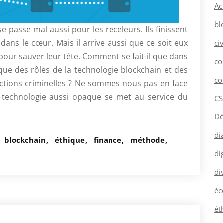
Ac
bl
se passe mal aussi pour les receleurs. Ils finissent
 dans le cœur. Mais il arrive aussi que ce soit eux
ci
our sauver leur tête. Comment se fait-il que dans
co
ue des rôles de la technologie blockchain et des
co
 actions criminelles ? Ne sommes nous pas en face
 technologie aussi opaque se met au service du
CS
Dé
di
é
blockchain
éthique
finance
méthode
dig
di
éc
ét