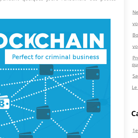
Ne
vo
Bo
vo
Pr
qu
Sa
Le
C
1e