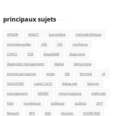
principaux sujets
AFNOR
ANACT
baromètre
Centrale Ethique
centralesupelec
cfdt
CJD
confiance
COP21
CSR
Diag26000
diagnostic
diagnostic management
digital
démocratie
emmanuel macron
engie
FBI
formitel
IA
INDUSTRIE
Label LUCIE
lediag.net
Macron
management
MEDEF
mind mapping
méthode
NSA
numérique
politique
publicis
QVT
Renault
RPS
RSE
réunion
SCORE RSE