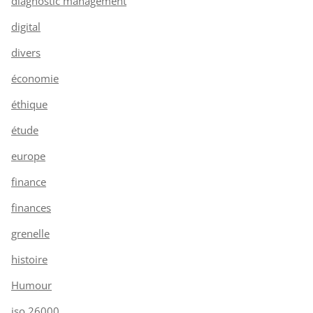
diagnostic management
digital
divers
économie
éthique
étude
europe
finance
finances
grenelle
histoire
Humour
iso 26000