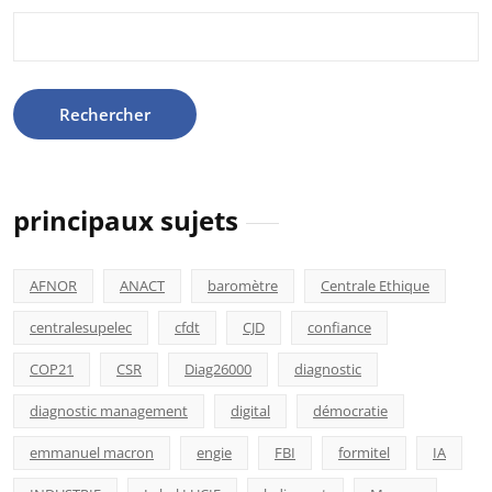
Rechercher :
principaux sujets
AFNOR
ANACT
baromètre
Centrale Ethique
centralesupelec
cfdt
CJD
confiance
COP21
CSR
Diag26000
diagnostic
diagnostic management
digital
démocratie
emmanuel macron
engie
FBI
formitel
IA