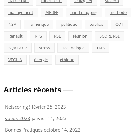
INDUSTRIE
Label LUCIE
lediag.net
Macron
management
MEDEF
mind mapping
méthode
NSA
numérique
politique
publicis
QVT
Renault
RPS
RSE
réunion
SCORE RSE
SQVT2017
stress
Technologia
TMS
VEOLIA
énergie
éthique
Articles récents
Netscoring !
février 25, 2023
voeux 2023
janvier 14, 2023
Bonnes Pratiques
octobre 14, 2022