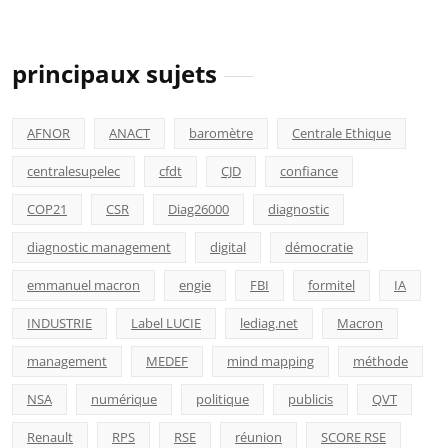
principaux sujets
AFNOR
ANACT
baromètre
Centrale Ethique
centralesupelec
cfdt
CJD
confiance
COP21
CSR
Diag26000
diagnostic
diagnostic management
digital
démocratie
emmanuel macron
engie
FBI
formitel
IA
INDUSTRIE
Label LUCIE
lediag.net
Macron
management
MEDEF
mind mapping
méthode
NSA
numérique
politique
publicis
QVT
Renault
RPS
RSE
réunion
SCORE RSE