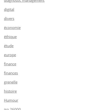
diagnostic management
digital
divers
économie
éthique
étude
europe
finance
finances
grenelle
histoire
Humour
iso 26000