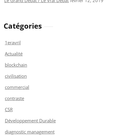
Le Grand Débat / Le Vrai Débat
février 12, 2019
Catégories
1eravril
Actualité
blockchain
civilisation
commercial
contraste
CSR
Développement Durable
diagnostic management