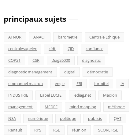
principaux sujets
AFNOR
ANACT
baromètre
Centrale Ethique
centralesupelec
cfdt
CJD
confiance
COP21
CSR
Diag26000
diagnostic
diagnostic management
digital
démocratie
emmanuel macron
engie
FBI
formitel
IA
INDUSTRIE
Label LUCIE
lediag.net
Macron
management
MEDEF
mind mapping
méthode
NSA
numérique
politique
publicis
QVT
Renault
RPS
RSE
réunion
SCORE RSE