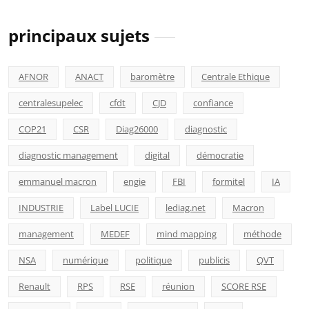
principaux sujets
AFNOR
ANACT
baromètre
Centrale Ethique
centralesupelec
cfdt
CJD
confiance
COP21
CSR
Diag26000
diagnostic
diagnostic management
digital
démocratie
emmanuel macron
engie
FBI
formitel
IA
INDUSTRIE
Label LUCIE
lediag.net
Macron
management
MEDEF
mind mapping
méthode
NSA
numérique
politique
publicis
QVT
Renault
RPS
RSE
réunion
SCORE RSE