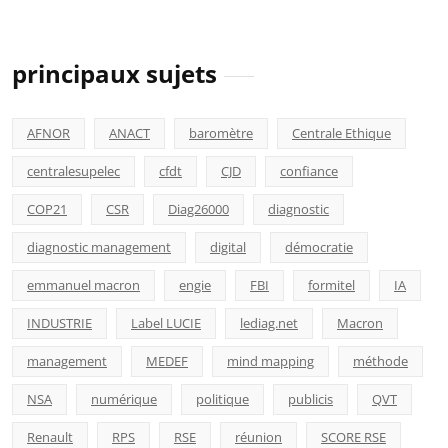
principaux sujets
AFNOR
ANACT
baromètre
Centrale Ethique
centralesupelec
cfdt
CJD
confiance
COP21
CSR
Diag26000
diagnostic
diagnostic management
digital
démocratie
emmanuel macron
engie
FBI
formitel
IA
INDUSTRIE
Label LUCIE
lediag.net
Macron
management
MEDEF
mind mapping
méthode
NSA
numérique
politique
publicis
QVT
Renault
RPS
RSE
réunion
SCORE RSE