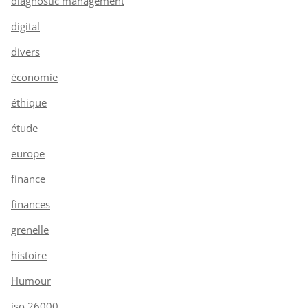
diagnostic management
digital
divers
économie
éthique
étude
europe
finance
finances
grenelle
histoire
Humour
iso 26000