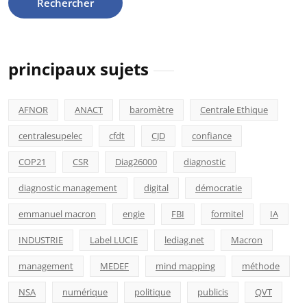
principaux sujets
AFNOR
ANACT
baromètre
Centrale Ethique
centralesupelec
cfdt
CJD
confiance
COP21
CSR
Diag26000
diagnostic
diagnostic management
digital
démocratie
emmanuel macron
engie
FBI
formitel
IA
INDUSTRIE
Label LUCIE
lediag.net
Macron
management
MEDEF
mind mapping
méthode
NSA
numérique
politique
publicis
QVT