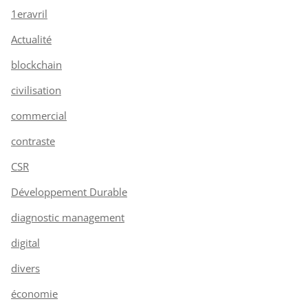
1eravril
Actualité
blockchain
civilisation
commercial
contraste
CSR
Développement Durable
diagnostic management
digital
divers
économie