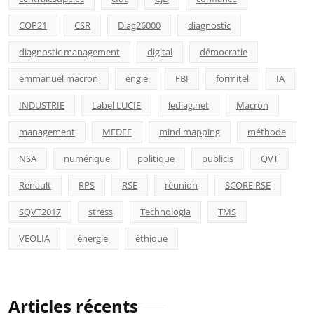
COP21
CSR
Diag26000
diagnostic
diagnostic management
digital
démocratie
emmanuel macron
engie
FBI
formitel
IA
INDUSTRIE
Label LUCIE
lediag.net
Macron
management
MEDEF
mind mapping
méthode
NSA
numérique
politique
publicis
QVT
Renault
RPS
RSE
réunion
SCORE RSE
SQVT2017
stress
Technologia
TMS
VEOLIA
énergie
éthique
Articles récents