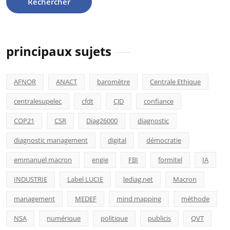
principaux sujets
AFNOR
ANACT
baromètre
Centrale Ethique
centralesupelec
cfdt
CJD
confiance
COP21
CSR
Diag26000
diagnostic
diagnostic management
digital
démocratie
emmanuel macron
engie
FBI
formitel
IA
INDUSTRIE
Label LUCIE
lediag.net
Macron
management
MEDEF
mind mapping
méthode
NSA
numérique
politique
publicis
QVT