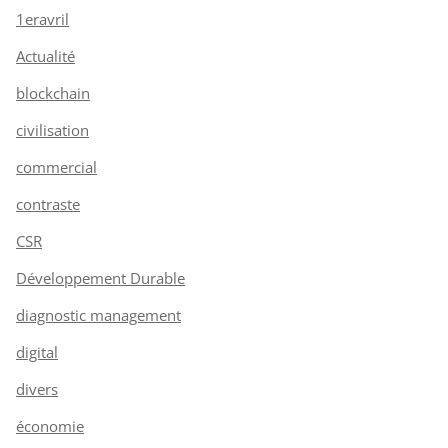
1eravril
Actualité
blockchain
civilisation
commercial
contraste
CSR
Développement Durable
diagnostic management
digital
divers
économie