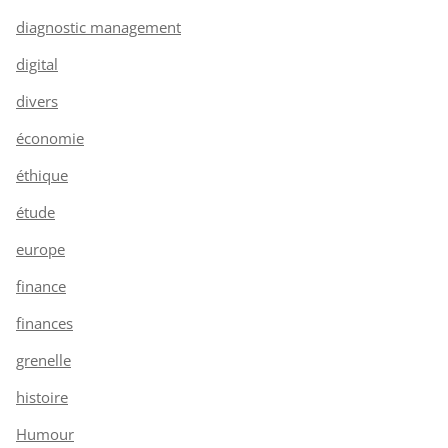
diagnostic management
digital
divers
économie
éthique
étude
europe
finance
finances
grenelle
histoire
Humour