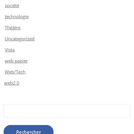
société
technologie
Théâtre
Uncategorized
Vista
web papier
Web/Tech
web2.0
Rechercher :