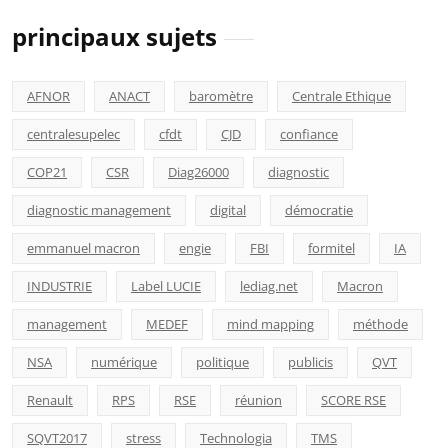
principaux sujets
AFNOR
ANACT
baromètre
Centrale Ethique
centralesupelec
cfdt
CJD
confiance
COP21
CSR
Diag26000
diagnostic
diagnostic management
digital
démocratie
emmanuel macron
engie
FBI
formitel
IA
INDUSTRIE
Label LUCIE
lediag.net
Macron
management
MEDEF
mind mapping
méthode
NSA
numérique
politique
publicis
QVT
Renault
RPS
RSE
réunion
SCORE RSE
SQVT2017
stress
Technologia
TMS