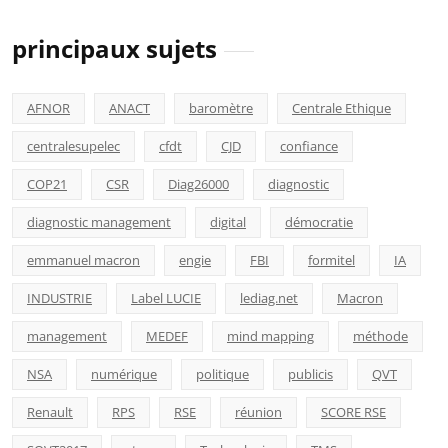
principaux sujets
AFNOR
ANACT
baromètre
Centrale Ethique
centralesupelec
cfdt
CJD
confiance
COP21
CSR
Diag26000
diagnostic
diagnostic management
digital
démocratie
emmanuel macron
engie
FBI
formitel
IA
INDUSTRIE
Label LUCIE
lediag.net
Macron
management
MEDEF
mind mapping
méthode
NSA
numérique
politique
publicis
QVT
Renault
RPS
RSE
réunion
SCORE RSE