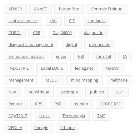
AFNOR
ANACT
baromètre
Centrale Ethique
centralesupelec
cfdt
CJD
confiance
COP21
CSR
Diag26000
diagnostic
diagnostic management
digital
démocratie
emmanuel macron
engie
FBI
formitel
IA
INDUSTRIE
Label LUCIE
lediag.net
Macron
management
MEDEF
mind mapping
méthode
NSA
numérique
politique
publicis
QVT
Renault
RPS
RSE
réunion
SCORE RSE
SQVT2017
stress
Technologia
TMS
VEOLIA
énergie
éthique