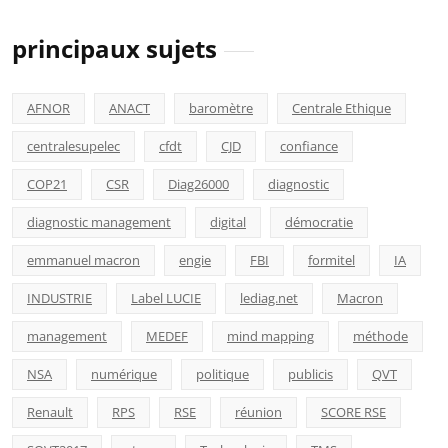
principaux sujets
AFNOR
ANACT
baromètre
Centrale Ethique
centralesupelec
cfdt
CJD
confiance
COP21
CSR
Diag26000
diagnostic
diagnostic management
digital
démocratie
emmanuel macron
engie
FBI
formitel
IA
INDUSTRIE
Label LUCIE
lediag.net
Macron
management
MEDEF
mind mapping
méthode
NSA
numérique
politique
publicis
QVT
Renault
RPS
RSE
réunion
SCORE RSE