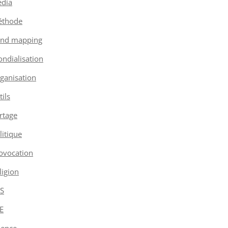
dia
thode
nd mapping
ndialisation
ganisation
tils
rtage
litique
ovocation
ligion
S
E
ience