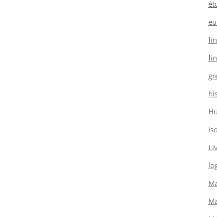
ét
eu
fi
fi
gr
hi
H
is
Li
log
Ma
Ma