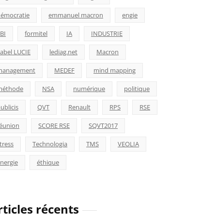
émocratie
emmanuel macron
engie
BI
formitel
IA
INDUSTRIE
abel LUCIE
lediag.net
Macron
management
MEDEF
mind mapping
méthode
NSA
numérique
politique
ublicis
QVT
Renault
RPS
RSE
éunion
SCORE RSE
SQVT2017
tress
Technologia
TMS
VEOLIA
nergie
éthique
rticles récents