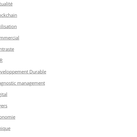
tualité
ockchain
vilisation
mmercial
ntraste
R
veloppement Durable
agnostic management
ital
vers
onomie
hique