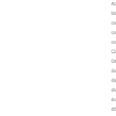
Ac
bl
ci
co
co
CS
Dé
di
dig
di
éc
ét