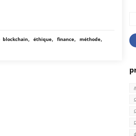
Rec
é
blockchain
éthique
finance
méthode
p
C
C
D
d