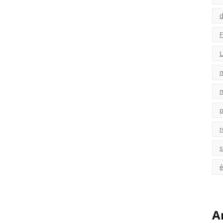
d
F
L
p
r
s
é
A