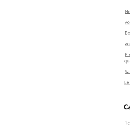
Ne
vo
Bo
vo
Pr
qu
Sa
Le
C
1e