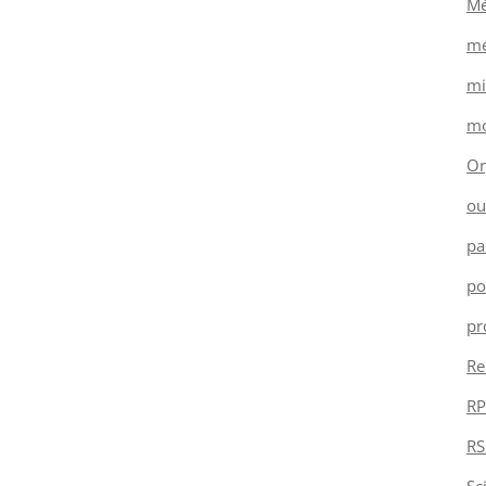
Mé
mé
mi
mo
Or
ou
pa
po
pr
Re
RP
RS
Sc