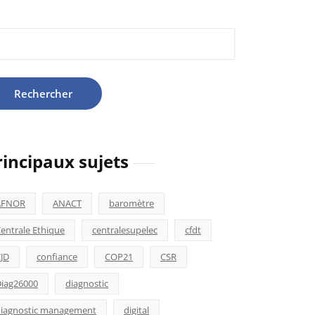
hercher :
rincipaux sujets
AFNOR
ANACT
baromètre
entrale Ethique
centralesupelec
cfdt
JD
confiance
COP21
CSR
iag26000
diagnostic
iagnostic management
digital