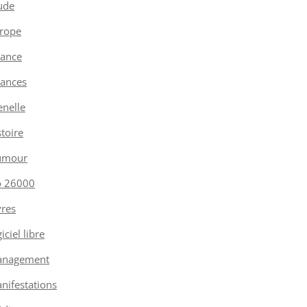
ude
rope
nance
nances
enelle
stoire
umour
o 26000
vres
iciel libre
nagement
nifestations