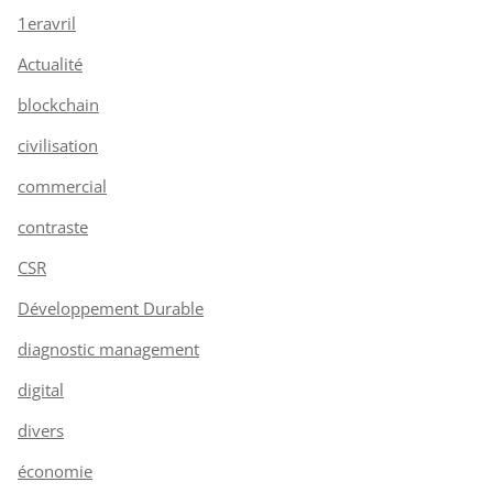
1eravril
Actualité
blockchain
civilisation
commercial
contraste
CSR
Développement Durable
diagnostic management
digital
divers
économie