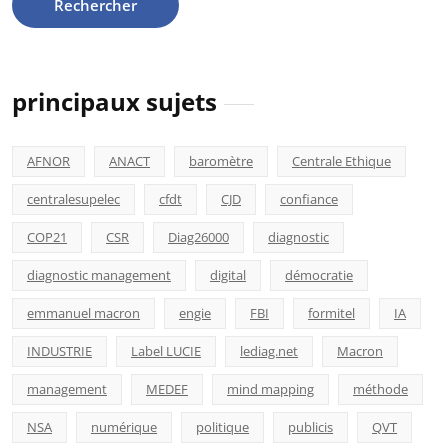
principaux sujets
AFNOR
ANACT
baromètre
Centrale Ethique
centralesupelec
cfdt
CJD
confiance
COP21
CSR
Diag26000
diagnostic
diagnostic management
digital
démocratie
emmanuel macron
engie
FBI
formitel
IA
INDUSTRIE
Label LUCIE
lediag.net
Macron
management
MEDEF
mind mapping
méthode
NSA
numérique
politique
publicis
QVT