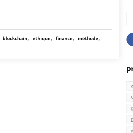
Rec
é
blockchain
éthique
finance
méthode
p
C
C
D
d