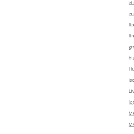
ét
eu
fi
fi
gr
hi
H
is
Li
log
Ma
Ma