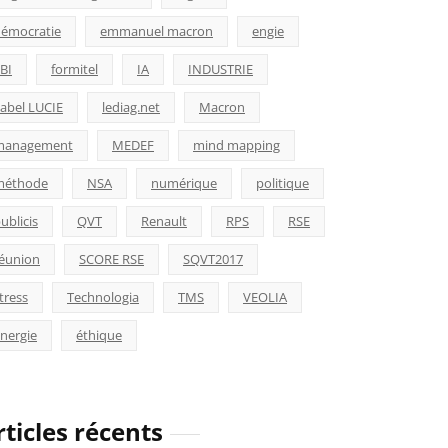
émocratie
emmanuel macron
engie
BI
formitel
IA
INDUSTRIE
abel LUCIE
lediag.net
Macron
management
MEDEF
mind mapping
méthode
NSA
numérique
politique
ublicis
QVT
Renault
RPS
RSE
éunion
SCORE RSE
SQVT2017
tress
Technologia
TMS
VEOLIA
nergie
éthique
rticles récents