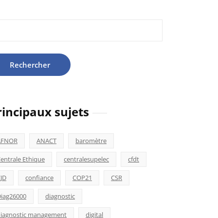
hercher :
rincipaux sujets
AFNOR
ANACT
baromètre
entrale Ethique
centralesupelec
cfdt
JD
confiance
COP21
CSR
iag26000
diagnostic
iagnostic management
digital