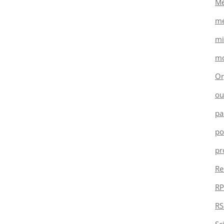
Mé
mé
mi
mo
Or
ou
pa
po
pr
Re
RP
RS
Sc