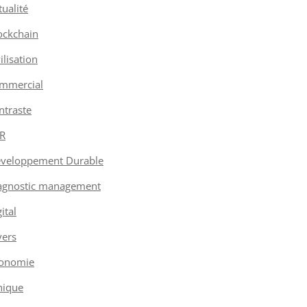
tualité
ockchain
vilisation
mmercial
ntraste
R
veloppement Durable
agnostic management
ital
vers
onomie
hique