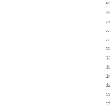
Ac
bl
ci
co
co
CS
Dé
di
dig
di
éc
ét