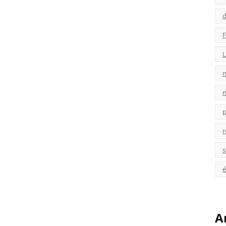
d
F
L
p
r
s
é
A