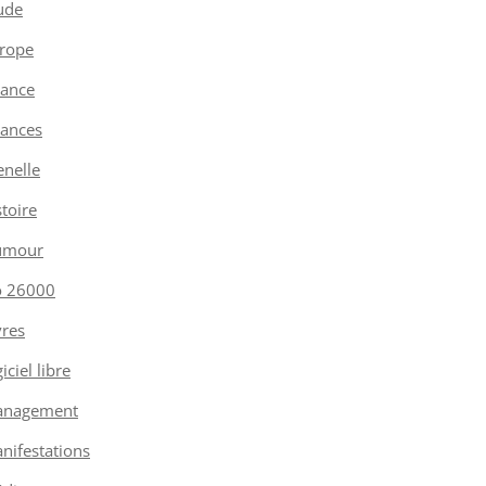
ude
rope
nance
nances
enelle
stoire
umour
o 26000
vres
iciel libre
nagement
nifestations