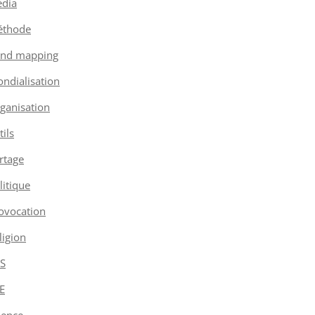
dia
thode
nd mapping
ndialisation
ganisation
tils
rtage
litique
ovocation
ligion
S
E
ience