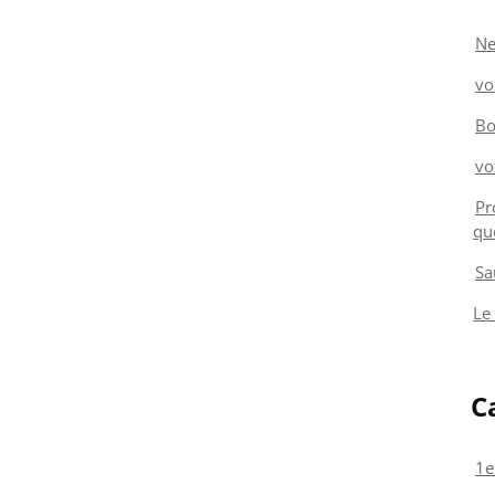
Ne
vo
Bo
vo
Pr
qu
Sa
Le
C
1e