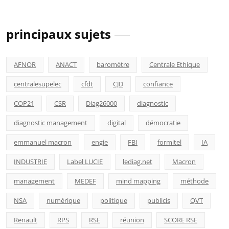
principaux sujets
AFNOR
ANACT
baromètre
Centrale Ethique
centralesupelec
cfdt
CJD
confiance
COP21
CSR
Diag26000
diagnostic
diagnostic management
digital
démocratie
emmanuel macron
engie
FBI
formitel
IA
INDUSTRIE
Label LUCIE
lediag.net
Macron
management
MEDEF
mind mapping
méthode
NSA
numérique
politique
publicis
QVT
Renault
RPS
RSE
réunion
SCORE RSE