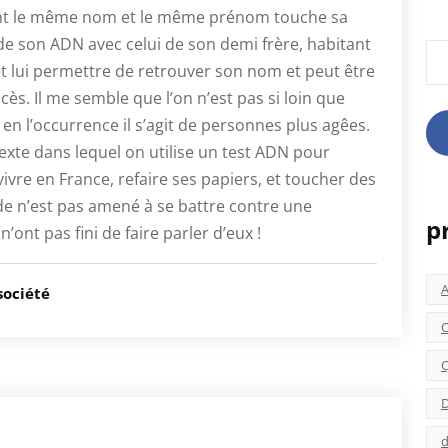
ant le même nom et le même prénom touche sa
 de son ADN avec celui de son demi frère, habitant
Rec
et lui permettre de retrouver son nom et peut être
ocès. Il me semble que l’on n’est pas si loin que
en l’occurrence il s’agit de personnes plus agêes.
exte dans lequel on utilise un test ADN pour
vivre en France, refaire ses papiers, et toucher des
de n’est pas amené à se battre contre une
p
’ont pas fini de faire parler d’eux !
société
C
C
D
d