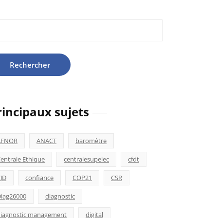
hercher :
rincipaux sujets
AFNOR
ANACT
baromètre
entrale Ethique
centralesupelec
cfdt
JD
confiance
COP21
CSR
iag26000
diagnostic
iagnostic management
digital