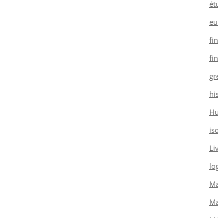
ét
eu
fi
fi
gr
hi
H
is
Li
log
Ma
Ma