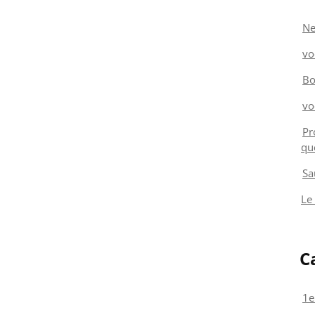
Ne
vo
Bo
vo
Pr
qu
Sa
Le
C
1e