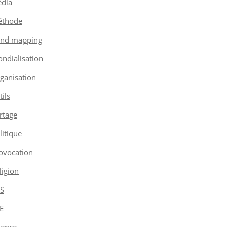
dia
thode
nd mapping
ndialisation
ganisation
tils
rtage
litique
ovocation
ligion
S
E
ience