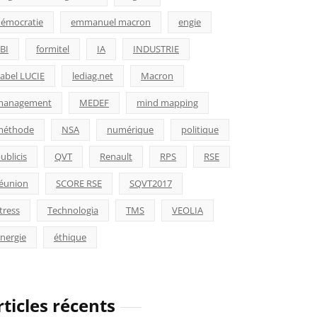
émocratie
emmanuel macron
engie
BI
formitel
IA
INDUSTRIE
abel LUCIE
lediag.net
Macron
management
MEDEF
mind mapping
méthode
NSA
numérique
politique
ublicis
QVT
Renault
RPS
RSE
éunion
SCORE RSE
SQVT2017
tress
Technologia
TMS
VEOLIA
nergie
éthique
rticles récents