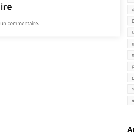
ire
d
F
 un commentaire.
L
p
r
s
é
A