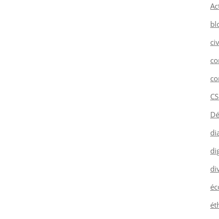
Ac
bl
ci
co
co
CS
Dé
di
dig
di
éc
ét