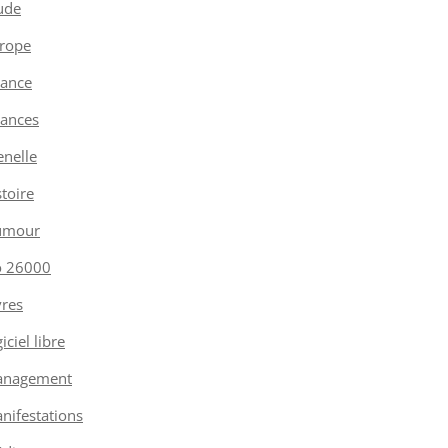
ude
rope
nance
nances
enelle
stoire
umour
o 26000
vres
iciel libre
nagement
nifestations