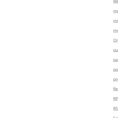
Mé
mé
mi
mo
Or
ou
pa
po
pr
Re
RP
RS
Sc