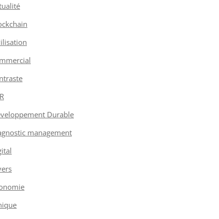
tualité
ockchain
vilisation
mmercial
ntraste
R
veloppement Durable
agnostic management
ital
vers
onomie
hique